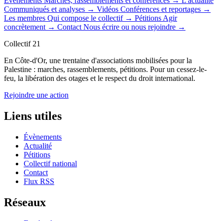
Évènements
Marches, rassemblements et conférences
→
L'actualité
Communiqués et analyses
→
Vidéos
Conférences et reportages
→
Les membres
Qui compose le collectif
→
Pétitions
Agir
concrètement
→
Contact
Nous écrire ou nous rejoindre
→
Collectif 21
En Côte-d'Or, une trentaine d'associations mobilisées pour la
Palestine : marches, rassemblements, pétitions. Pour un cessez-le-
feu, la libération des otages et le respect du droit international.
Rejoindre une action
Liens utiles
Évènements
Actualité
Pétitions
Collectif national
Contact
Flux RSS
Réseaux